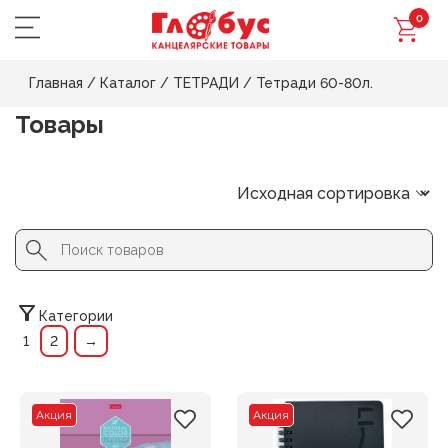
0
Главная
/
Каталог
/
ТЕТРАДИ
/
Тетради 60-80л.
Товары
Search Button
Search
for:
Категории
1
2
→
Акция
Акция