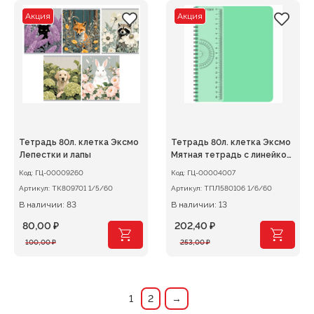
253,00 ₽.
253,00 ₽.
Акция
Акция
Тетрадь 80л. клетка Эксмо
Тетрадь 80л. клетка Эксмо
Лепестки и лапы
Мятная тетрадь с линейкой,
пластик.обложка, гребень
Код:
ГЦ-00009260
Код:
ГЦ-00004007
Артикул:
ТК809701 1/5/60
Артикул:
ТПЛ580106 1/6/60
В наличии: 83
В наличии: 13
80,00
₽
202,40
₽
Первоначальная
Текущая
Первоначальная
Текущая
100,00
₽
253,00
₽
цена
цена:
цена
цена:
составляла
80,00 ₽.
составляла
202,40 ₽.
100,00 ₽.
253,00 ₽.
1
2
→