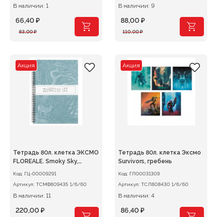
В наличии: 1
В наличии: 9
66,40
₽
88,00
₽
Первоначальная
Текущая
Первоначальная
Текущая
83,00
₽
110,00
₽
цена
цена:
цена
цена:
составляла
66,40 ₽.
составляла
88,00 ₽.
83,00 ₽.
110,00 ₽.
Акция
Акция
Тетрадь 80л. клетка ЭКСМО
Тетрадь 80л. клетка Эксмо
FLOREALE. Smoky Sky,
Survivors, гребень
гребень
Код:
ГЦ-00009291
Код:
ГЛ00031309
Артикул:
ТСМФ809435 1/6/60
Артикул:
ТСЛ808430 1/6/60
В наличии: 11
В наличии: 4
220,00
₽
86,40
₽