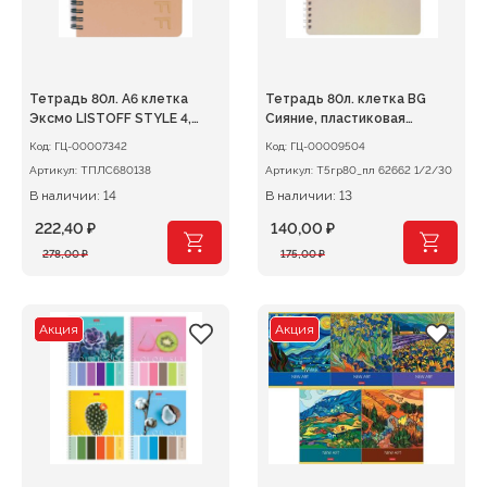
Тетрадь 80л. А6 клетка
Тетрадь 80л. клетка BG
Эксмо LISTOFF STYLE 4,
Сияние, пластиковая
пластик, на гребне
обложка, на гребне
Код:
ГЦ-00007342
Код:
ГЦ-00009504
Артикул:
ТПЛС680138
Артикул:
Т5гр80_пл 62662 1/2/30
В наличии: 14
В наличии: 13
222,40
₽
140,00
₽
Первоначальная
Текущая
Первоначальная
Текущая
278,00
₽
175,00
₽
цена
цена:
цена
цена:
составляла
222,40 ₽.
составляла
140,00 ₽.
278,00 ₽.
175,00 ₽.
Акция
Акция