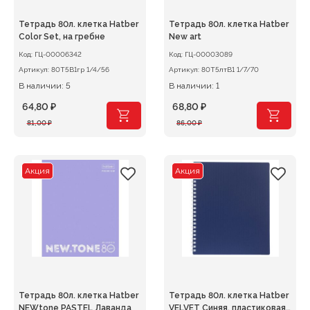
Тетрадь 80л. клетка Hatber
Тетрадь 80л. клетка Hatber
Color Set, на гребне
New art
Код:
ГЦ-00006342
Код:
ГЦ-00003089
Артикул:
80Т5В1гр 1/4/56
Артикул:
80Т5лтВ1 1/7/70
В наличии: 5
В наличии: 1
64,80
₽
68,80
₽
Первоначальная
Текущая
Первоначальная
Текущая
81,00
₽
86,00
₽
цена
цена:
цена
цена:
составляла
64,80 ₽.
составляла
68,80 ₽.
81,00 ₽.
86,00 ₽.
Акция
Акция
Тетрадь 80л. клетка Hatber
Тетрадь 80л. клетка Hatber
NEWtone PASTEL Лаванда
VELVET Синяя, пластиковая