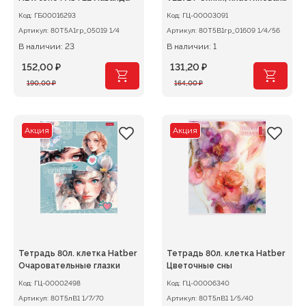
обл. на гребне
Код:
ГБ00016293
Код:
ГЦ-00003091
Артикул:
80Т5А1гр_05019 1/4
Артикул:
80Т5В1гр_01609 1/4/56
В наличии: 23
В наличии: 1
152,00
₽
131,20
₽
Первоначальная
Текущая
Первоначальная
Текущая
190,00
₽
164,00
₽
цена
цена:
цена
цена:
составляла
152,00 ₽.
составляла
131,20 ₽.
190,00 ₽.
164,00 ₽.
Акция
Акция
Тетрадь 80л. клетка Hatber
Тетрадь 80л. клетка Hatber
Очаровательные глазки
Цветочные сны
Код:
ГЦ-00002498
Код:
ГЦ-00006340
Артикул:
80Т5лВ1 1/7/70
Артикул:
80Т5лВ1 1/5/40