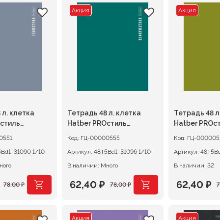
Акция
Акция
 л. клетка
Тетрадь 48 л. клетка
Тетрадь 48 л
Oстиль
Hatber PROстиль
Hatber PROс
, пластиковая
ИНФОРМАТИКА,
ИСТОРИЯ, пл
0551
Код:
ГЦ-00000555
Код:
ГЦ-000005
пластиковая обложка
обложка
48Т5Bd1_31090 1/10
Артикул:
48Т5Bd1_31096 1/10
Артикул:
ного
В наличии: Много
В наличии: 32
62,40
₽
62,40
₽
78,00
₽
78,00
₽
ачальная
я
Первоначальная
Текущая
Первона
Текущая
цена
цена:
цена
цена:
Акция
Акция