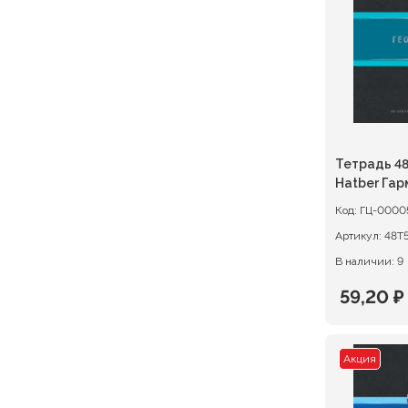
78,00 ₽.
Тетрадь 48
Hatber Гар
ГЕОГРАФИ
Код:
ГЦ-0000
Артикул:
В наличии: 9
59,20
₽
Первон
Текуща
цена
цена:
Акция
состав
59,20 ₽.
74,00 ₽.