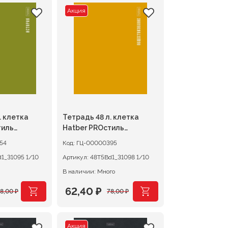
Акция
. клетка
Тетрадь 48 л. клетка
тиль
Hatber PROстиль
астиковая
ОБЩЕСТВОЗНАНИЕ,
54
Код:
ГЦ-00000395
пластиковая обложка
48Т5Bd1_31095 1/10
Артикул:
48Т5Bd1_31098 1/10
В наличии: Много
62,40
₽
78,00
₽
78,00
₽
чальная
Первоначальная
Текущая
цена
цена:
Акция