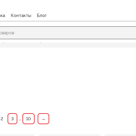
вка
Контакты
Блог
(предметные)
/
Страница 2
2
3
…
10
→