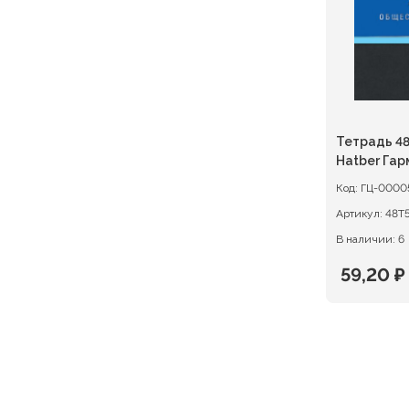
Тетрадь 48
Hatber Гар
ОБЩЕСТВ
Код:
ГЦ-0000
Артикул:
В наличии: 6
59,20
₽
Первон
Текуща
цена
цена:
состав
59,20 ₽.
74,00 ₽.