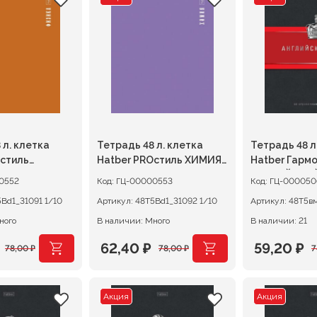
ляла
составляла
62,40 ₽.
составля
62,40 ₽.
78,00 ₽.
78,00 ₽.
 л. клетка
Тетрадь 48 л. клетка
Тетрадь 48 л
Oстиль
Hatber PROстиль ХИМИЯ,
Hatber Гарм
ластиковая
пластиковая обложка
АНГЛИЙСКИ
0552
Код:
ГЦ-00000553
Код:
ГЦ-000050
48Т5Bd1_31091 1/10
Артикул:
48Т5Bd1_31092 1/10
Артикул:
ного
В наличии: Много
В наличии: 21
62,40
₽
59,20
₽
78,00
₽
78,00
₽
7
ачальная
я
Первоначальная
Текущая
Первона
Текущая
цена
цена:
цена
цена:
Акция
Акция
ляла
составляла
62,40 ₽.
составля
59,20 ₽.