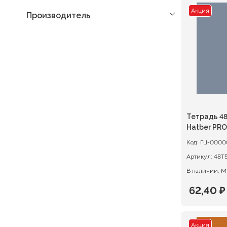
Акция
Производитель
Тетрадь 48
Hatber PR
ГЕОМЕТРИЯ
Код:
ГЦ-0000
обложка
Артикул:
В наличии: М
62,40
₽
Первон
Текуща
цена
цена:
Акция