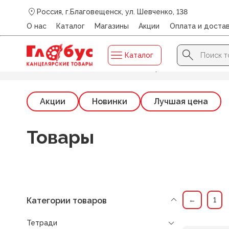
Россия, г.Благовещенск, ул. Шевченко, 138
О нас
Каталог
Магазины
Акции
Оплата и доста
Search Button
Search
Каталог
for:
Главная
/
Каталог
/
ТЕТРАДИ
/
Тетради тематические 
Акции
Новинки
Лучшая цена
Товары
Категории товаров
←
1
Тетради