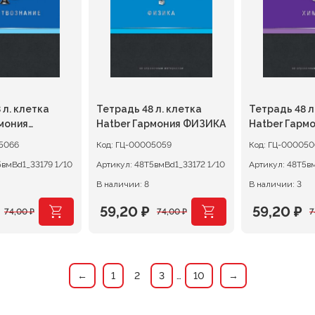
 л. клетка
Тетрадь 48 л. клетка
Тетрадь 48 л
мония
Hatber Гармония ФИЗИКА
Hatber Гарм
ОЗНАНИЕ
5066
Код:
ГЦ-00005059
Код:
ГЦ-000050
48Т5вмBd1_33179 1/10
Артикул:
48Т5вмBd1_33172 1/10
Артикул:
В наличии: 8
В наличии: 3
59,20
₽
59,20
₽
74,00
₽
74,00
₽
7
ачальная
я
Первоначальная
Текущая
Первона
Текущая
цена
цена:
цена
цена:
ляла
составляла
59,20 ₽.
составля
59,20 ₽.
←
1
2
3
…
10
→
74,00 ₽.
74,00 ₽.