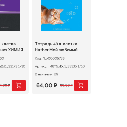
. клетка
Тетрадь 48 л. клетка
ония ХИМИЯ
Hatber Мой любимый
предмет АЛГЕБРА
60
Код:
ГЦ-00005738
48Т5вмBd1_33173 1/10
Артикул:
48Т5лBd1_33135 1/10
В наличии: 29
64,00
₽
4,00
₽
80,00
₽
чальная
Первоначальная
Текущая
цена
цена:
ла
составляла
64,00 ₽.
80,00 ₽.