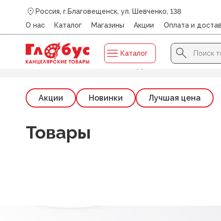
Россия, г.Благовещенск, ул. Шевченко, 138
О нас
Каталог
Магазины
Акции
Оплата и доста
Search Button
Search
Каталог
for:
Главная
/
Каталог
/
Папки для труда
Акции
Новинки
Лучшая цена
Товары