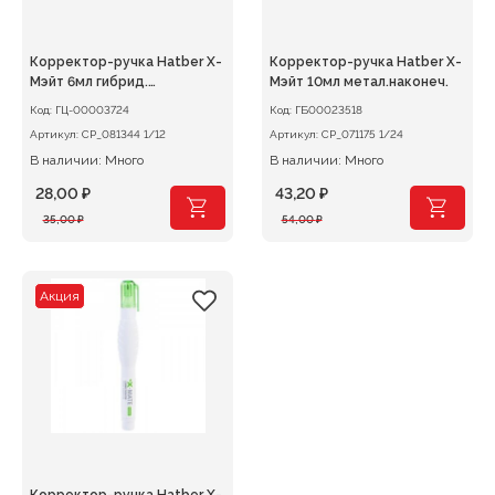
Корректор-ручка Hatber Х-
Корректор-ручка Hatber Х-
Мэйт 6мл гибрид.
Мэйт 10мл метал.наконеч.
наконечник
Код:
ГЦ-00003724
Код:
ГБ00023518
Артикул:
CP_081344 1/12
Артикул:
CP_071175 1/24
В наличии: Много
В наличии: Много
28,00
₽
43,20
₽
Первоначальная
Текущая
Первоначальная
Текущая
35,00
₽
54,00
₽
цена
цена:
цена
цена:
составляла
28,00 ₽.
составляла
43,20 ₽.
35,00 ₽.
54,00 ₽.
Акция