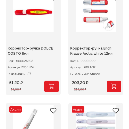
Корректор-ручка DOLCE
Корректор-ручка Erich
COSTO 8мл
Krause Arctic white 12мл
Код:
ГЛ00026802
Код:
ГЛ00031000
Артикул:
270 1/24
Артикул:
780 1/12
В наличии: 27
В наличии: Много
51,20
₽
203,20
₽
Первоначальная
Текущая
Первоначальная
Текущая
64,00
₽
254,00
₽
цена
цена:
цена
цена:
составляла
51,20 ₽.
составляла
203,20 ₽.
64,00 ₽.
254,00 ₽.
Акция
Акция