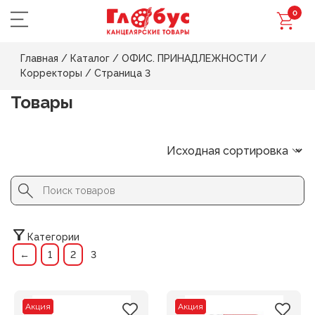
0
Главная
/
Каталог
/
ОФИС. ПРИНАДЛЕЖНОСТИ
/
Корректоры
/
Страница 3
Товары
Search Button
Search
for:
Категории
←
1
2
3
Акция
Акция