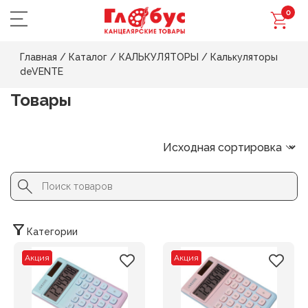
0
Главная
/
Каталог
/
КАЛЬКУЛЯТОРЫ
/
Калькуляторы
deVENTE
Товары
Search Button
Search
for:
Категории
Акция
Акция