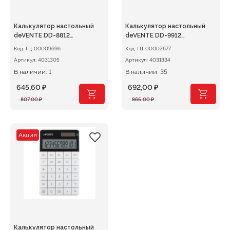
Калькулятор настольный
Калькулятор настольный
deVENTE DD-8812
deVENTE DD-9912
155х205мм 12-разряд.
154х203мм 12-разряд.
Код:
ГЦ-00009696
Код:
ГЦ-00002677
черный
Артикул:
4031305
Артикул:
4031334
В наличии: 1
В наличии: 35
645,60
₽
692,00
₽
Первоначальная
Текущая
Первоначальная
Текущая
807,00
₽
865,00
₽
цена
цена:
цена
цена:
составляла
645,60 ₽.
составляла
692,00 ₽.
807,00 ₽.
865,00 ₽.
Акция
Калькулятор настольный