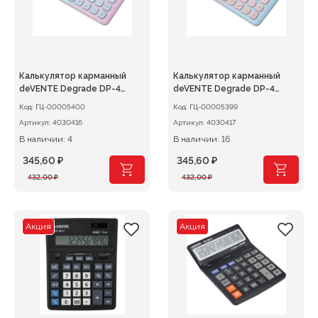
Калькулятор карманный
Калькулятор карманный
deVENTE Degrade DP-4
deVENTE Degrade DP-4
70х118мм 8-разряд.
70х118мм 8-разряд.
Код:
ГЦ-00005400
Код:
ГЦ-00005399
голубой/розовый
розовый/голубой
Артикул:
4030416
Артикул:
4030417
В наличии: 4
В наличии: 16
345,60
₽
345,60
₽
Первоначальная
Текущая
Первоначальная
Текущая
432,00
₽
432,00
₽
цена
цена:
цена
цена:
составляла
345,60 ₽.
составляла
345,60 ₽.
432,00 ₽.
432,00 ₽.
Акция
Акция