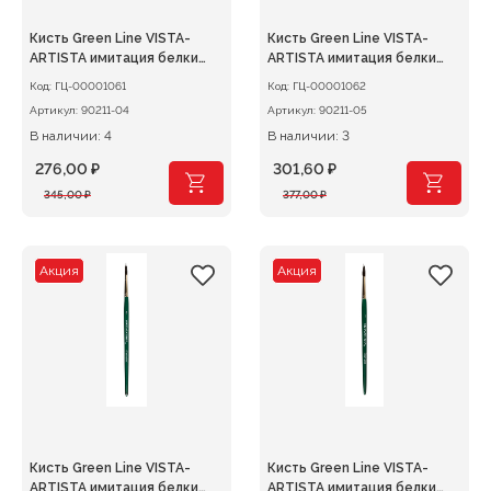
Кисть Green Line VISTA-
Кисть Green Line VISTA-
ARTISTA имитация белки
ARTISTA имитация белки
круглая №04
круглая №05
Код:
ГЦ-00001061
Код:
ГЦ-00001062
Артикул:
90211-04
Артикул:
90211-05
В наличии: 4
В наличии: 3
276,00
₽
301,60
₽
Первоначальная
Текущая
Первоначальная
Текущая
345,00
₽
377,00
₽
цена
цена:
цена
цена:
составляла
276,00 ₽.
составляла
301,60 ₽.
345,00 ₽.
377,00 ₽.
Акция
Акция
Кисть Green Line VISTA-
Кисть Green Line VISTA-
ARTISTA имитация белки
ARTISTA имитация белки