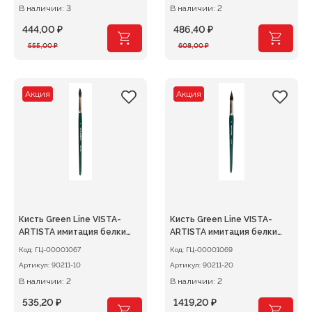
В наличии: 3
В наличии: 2
444,00
₽
486,40
₽
Первоначальная
Текущая
Первоначальная
Текущая
555,00
₽
608,00
₽
цена
цена:
цена
цена:
составляла
444,00 ₽.
составляла
486,40 ₽.
555,00 ₽.
608,00 ₽.
Акция
Акция
Кисть Green Line VISTA-
Кисть Green Line VISTA-
ARTISTA имитация белки
ARTISTA имитация белки
круглая №10
круглая №20
Код:
ГЦ-00001067
Код:
ГЦ-00001069
Артикул:
90211-10
Артикул:
90211-20
В наличии: 2
В наличии: 2
535,20
₽
1419,20
₽