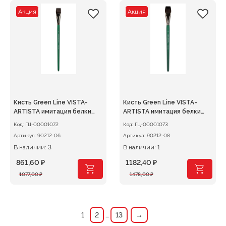
291,00 ₽.
615,00 ₽.
Акция
Акция
Кисть Green Line VISTA-
Кисть Green Line VISTA-
ARTISTA имитация белки
ARTISTA имитация белки
плоская №06
плоская №08
Код:
ГЦ-00001072
Код:
ГЦ-00001073
Артикул:
90212-06
Артикул:
90212-08
В наличии: 3
В наличии: 1
861,60
₽
1182,40
₽
Первоначальная
Текущая
Первоначальная
Текущая
1077,00
₽
1478,00
₽
цена
цена:
цена
цена:
составляла
861,60 ₽.
составляла
1182,40 ₽.
1077,00 ₽.
1478,00 ₽.
1
2
…
13
→