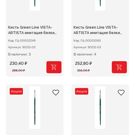
Кисть Green Line VISTA-
Кисть Green Line VISTA-
ARTISTA имитация белки
ARTISTA имитация белки
круглая №02
круглая №03
Код:
ГЦ-00002249
Код:
ГЦ-00001060
Артикул:
90211-02
Артикул:
90211-03
В наличии: 3
В наличии: 4
230,40
₽
252,80
₽
Первоначальная
Текущая
Первоначальная
Текущая
288,00
₽
316,00
₽
цена
цена:
цена
цена:
составляла
230,40 ₽.
составляла
252,80 ₽.
288,00 ₽.
316,00 ₽.
Акция
Акция