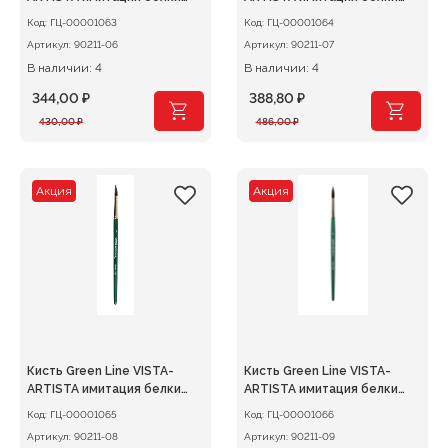
круглая №06
круглая №07
Код:
ГЦ-00001063
Код:
ГЦ-00001064
Артикул:
90211-06
Артикул:
90211-07
В наличии: 4
В наличии: 4
344,00
₽
388,80
₽
Первоначальная
Текущая
Первоначальная
Текущая
430,00
₽
486,00
₽
цена
цена:
цена
цена:
составляла
344,00 ₽.
составляла
388,80 ₽.
430,00 ₽.
486,00 ₽.
Акция
Акция
Кисть Green Line VISTA-
Кисть Green Line VISTA-
ARTISTA имитация белки
ARTISTA имитация белки
круглая №08
круглая №09
Код:
ГЦ-00001065
Код:
ГЦ-00001066
Артикул:
90211-08
Артикул:
90211-09