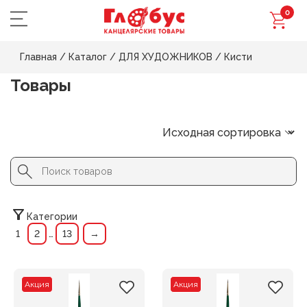
0
Главная
/
Каталог
/
ДЛЯ ХУДОЖНИКОВ
/
Кисти
Товары
Search Button
Search
for:
Категории
1
2
…
13
→
Акция
Акция