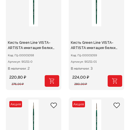
Кисть Green Line VISTA-
Кисть Green Line VISTA-
ARTISTA имитация белки
ARTISTA имитация белки
круглая №0
круглая №01
Код:
ГЦ-00001058
Код:
ГЦ-00001059
Артикул:
90211-0
Артикул:
90211-01
В наличии: 2
В наличии: 3
220,80
₽
224,00
₽
Первоначальная
Текущая
Первоначальная
Текущая
276,00
₽
280,00
₽
цена
цена:
цена
цена:
составляла
220,80 ₽.
составляла
224,00 ₽.
276,00 ₽.
280,00 ₽.
Акция
Акция