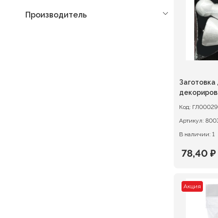
Производитель
Заготовка
декориров
пенопласт
Код:
ГЛ00029
Артикул:
800
В наличии: 1
78,40
₽
Первон
Текуща
цена
цена:
Акция
состав
78,40 ₽.
98,00 ₽.