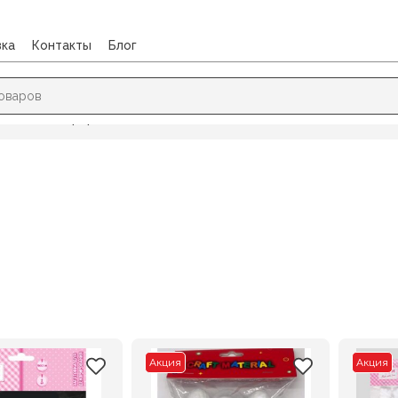
вка
Контакты
Блог
ы для декорирования
Акция
Акция