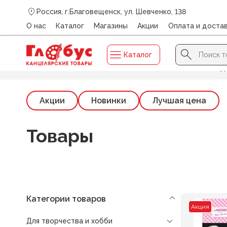
Россия, г.Благовещенск, ул. Шевченко, 138
О нас
Каталог
Магазины
Акции
Оплата и доста
Search Button
Search
Каталог
for:
Главная
/
Каталог
/
ДЛЯ ТВОРЧЕСТВА И ХОББИ
/
Фигур
Акции
Новинки
Лучшая цена
Товары
Категории товаров
Акция
Для творчества и хобби