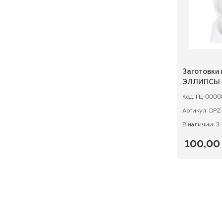
Заготовки
Код:
ГЦ-0000
Артикул:
DPZ
В наличии: 3
100,0
Первон
Текуща
цена
цена:
состав
100,00 
125,00 ₽