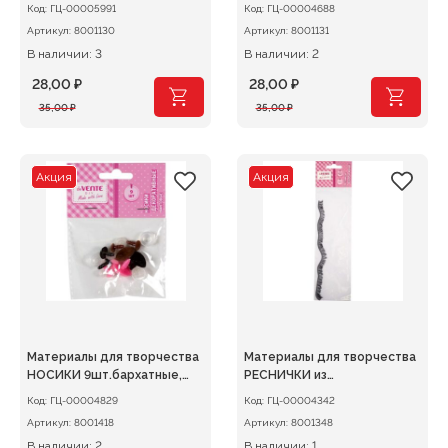
розовый
черный
Код:
ГЦ-00005991
Код:
ГЦ-00004688
Артикул:
8001130
Артикул:
8001131
В наличии: 3
В наличии: 2
28,00
₽
28,00
₽
Первоначальная
Текущая
Первоначальная
Текущая
35,00
₽
35,00
₽
цена
цена:
цена
цена:
составляла
28,00 ₽.
составляла
28,00 ₽.
35,00 ₽.
35,00 ₽.
Акция
Акция
Материалы для творчества
Материалы для творчества
НОСИКИ 9шт.бархатные,
РЕСНИЧКИ из
винтовые с фиксатором,
синтетических волокон 1см
Код:
ГЦ-00004829
Код:
ГЦ-00004342
ассорти цветов и размеров
черные
Артикул:
8001418
Артикул:
8001348
В наличии: 2
В наличии: 1