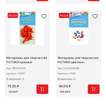
цена
цена:
цена
цена:
составляла
64,00 ₽.
составляла
60,80 ₽.
80,00 ₽.
76,00 ₽.
Акция
Акция
Материалы для творчества
Материалы для творчества
РОТИКИ красные
РОТИКИ цветные
полупрозрачные
Код:
ГБ00014713
Код:
ГЦ-00004288
Артикул:
С3297
Артикул:
С3781
В наличии: 2
В наличии: 2
75,20
₽
84,00
₽
Первоначальная
Текущая
Первоначальная
Текущая
94,00
₽
105,00
₽
цена
цена:
цена
цена:
составляла
75,20 ₽.
составляла
84,00 ₽.