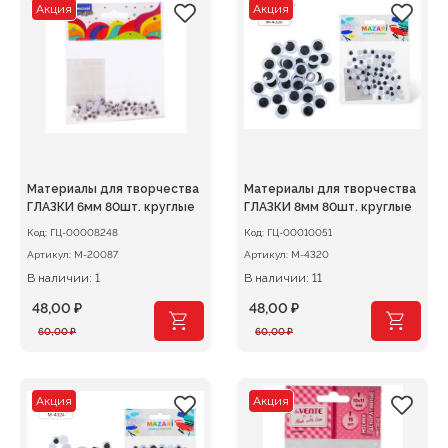
Акция
Акция
Материалы для творчества
Материалы для творчества
ГЛАЗКИ 6мм 80шт. круглые
ГЛАЗКИ 8мм 80шт. круглые
Код:
ГЦ-00008248
Код:
ГЦ-00010051
Артикул:
М-20087
Артикул:
M-4320
В наличии: 1
В наличии: 11
48,00
₽
48,00
₽
Первоначальная
Текущая
Первоначальная
Текущая
60,00
₽
60,00
₽
цена
цена:
цена
цена:
составляла
48,00 ₽.
составляла
48,00 ₽.
60,00 ₽.
60,00 ₽.
Акция
Акция