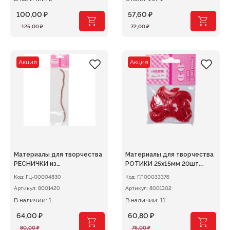
100,00
₽
57,60
₽
Первоначальная
Текущая
Первоначальная
Текущая
125,00
₽
72,00
₽
цена
цена:
цена
цена:
составляла
100,00 ₽.
составляла
57,60 ₽.
125,00 ₽.
72,00 ₽.
Акция
Акция
Материалы для творчества
Материалы для творчества
РЕСНИЧКИ из
РОТИКИ 25х15мм 20шт.
синтетических волокон 5мм
красные
Код:
ГЦ-00004830
Код:
ГЛ00033376
коричневые
Артикул:
8001420
Артикул:
8001302
В наличии: 1
В наличии: 11
64,00
₽
60,80
₽
Первоначальная
Текущая
Первоначальная
Текущая
80,00
₽
76,00
₽