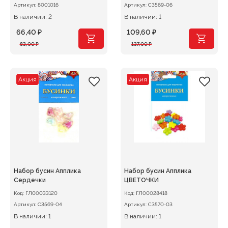
Артикул:
8001016
Артикул:
С3569-06
В наличии: 2
В наличии: 1
66,40
₽
109,60
₽
Первоначальная
Текущая
Первоначальная
Текущая
83,00
₽
137,00
₽
цена
цена:
цена
цена:
составляла
66,40 ₽.
составляла
109,60 ₽.
83,00 ₽.
137,00 ₽.
Акция
Акция
Набор бусин Апплика
Набор бусин Апплика
Сердечки
ЦВЕТОЧКИ
Код:
ГЛ00033120
Код:
ГЛ00028418
Артикул:
С3569-04
Артикул:
С3570-03
В наличии: 1
В наличии: 1