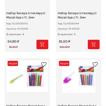
Набор бисера (стеклярус)
Набор бисера (стеклярус)
Mazari 6цв.х 7г, 2мм
Mazari 6цв.х 7г, 3мм
Код:
ГЦ-00010043
Код:
ГЦ-00010044
Артикул:
M-20024
Артикул:
M-20032
В наличии: 4
В наличии: 4
64,80
₽
81,60
₽
Первоначальная
Текущая
Первоначальная
Текущая
81,00
₽
102,00
₽
цена
цена:
цена
цена:
составляла
64,80 ₽.
составляла
81,60 ₽.
81,00 ₽.
102,00 ₽.
Акция
Акция