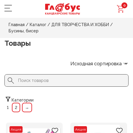
0
Главная
/
Каталог
/
ДЛЯ ТВОРЧЕСТВА И ХОББИ
/
Бусины, бисер
Товары
Search Button
Search
for:
Категории
1
2
→
Акция
Акция