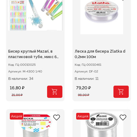
Бисер круглый Mazari, в
Леска для бисера Zlatka d
пластиковой тубе, микс 6
0,2мм 100м
цветов
Код:
ГЦ-00010025
Код:
ГЦ-00010461
Артикул:
M-4300 1/40
Артикул:
DF-02
В наличии: 34
В наличии: 11
16,80
₽
79,20
₽
Первоначальная
Текущая
Первоначальная
Текущая
21,00
₽
99,00
₽
цена
цена:
цена
цена:
составляла
16,80 ₽.
составляла
79,20 ₽.
21,00 ₽.
99,00 ₽.
Акция
Акция