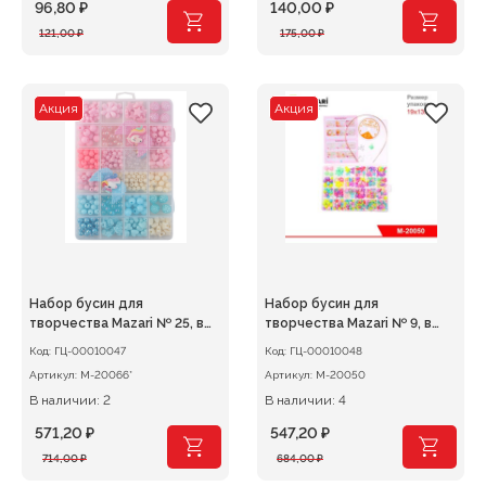
96,80
₽
140,00
₽
Первоначальная
Текущая
Первоначальная
Текущая
121,00
₽
175,00
₽
цена
цена:
цена
цена:
составляла
96,80 ₽.
составляла
140,00 ₽.
121,00 ₽.
175,00 ₽.
Акция
Акция
Набор бусин для
Набор бусин для
творчества Mazari № 25, в
творчества Mazari № 9, в
пластиковом контейнере
пластиковом контейнере
Код:
ГЦ-00010047
Код:
ГЦ-00010048
Артикул:
M-20066*
Артикул:
M-20050
В наличии: 2
В наличии: 4
571,20
₽
547,20
₽
Первоначальная
Текущая
Первоначальная
Текущая
714,00
₽
684,00
₽
цена
цена:
цена
цена: