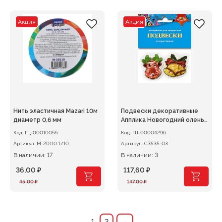
составляла
571,20 ₽.
составляла
547,20 ₽.
714,00 ₽.
684,00 ₽.
Акция
Акция
Нить эластичная Mazari 10м
Подвески декоративные
диаметр 0,6 мм
Апплика Новогодний олень
и колокольчик
Код:
ГЦ-00010055
Код:
ГЦ-00004296
Артикул:
M-20110 1/10
Артикул:
С3535-03
В наличии: 17
В наличии: 3
36,00
₽
117,60
₽
Первоначальная
Текущая
Первоначальная
Текущая
45,00
₽
147,00
₽
цена
цена:
цена
цена:
составляла
36,00 ₽.
составляла
117,60 ₽.
45,00 ₽.
147,00 ₽.
1
2
→