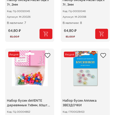
Набор бисера Mazari 6цв.х
Набор бисера Mazari 6цв.х
7г, 2мм
7г, 3мм
Код:
ГЦ-00010045
Код:
ГЦ-00010046
Артикул:
M-20026
Артикул:
M-20098
В наличии: 7
В наличии: 8
64,80
₽
64,80
₽
Первоначальная
Текущая
Первоначальная
Текущая
81,00
₽
81,00
₽
цена
цена:
цена
цена:
составляла
64,80 ₽.
составляла
64,80 ₽.
81,00 ₽.
81,00 ₽.
Акция
Акция
Набор бусин deVENTE
Набор бусин Апплика
деревянные 7х8мм, 60шт.
ЗВЕЗДОЧКИ
ассорти
Код:
ГЦ-00004862
Код:
ГЛ00028413