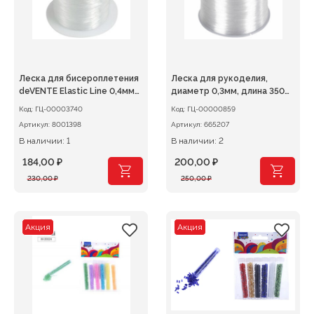
Леска для бисероплетения
Леска для рукоделия,
deVENTE Elastic Line 0,4мм
диаметр 0,3мм, длина 350м,
х200м, эластичная
прозрачная ОСТРОВ
Код:
ГЦ-00003740
Код:
ГЦ-00000859
прозрачная на катушке
СОКРОВИЩ
Артикул:
8001398
Артикул:
665207
В наличии: 1
В наличии: 2
184,00
₽
200,00
₽
Первоначальная
Текущая
Первоначальная
Текущая
230,00
₽
250,00
₽
цена
цена:
цена
цена:
составляла
184,00 ₽.
составляла
200,00 ₽.
230,00 ₽.
250,00 ₽.
Акция
Акция