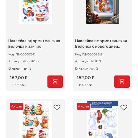
Наклейка оформительская
Наклейка оформительская
Белочка и зайчик
Белочка с новогодней
шапочкой
Код:
ГЦ-00007541
Код:
ГЦ-00003913
Артикул:
9.0001236
Артикул:
0201171
В наличии: 3
В наличии: 3
152,00
₽
152,00
₽
Первоначальная
Текущая
Первоначальная
Текущая
190,00
₽
190,00
₽
цена
цена:
цена
цена:
составляла
152,00 ₽.
составляла
152,00 ₽.
190,00 ₽.
190,00 ₽.
Акция
Акция