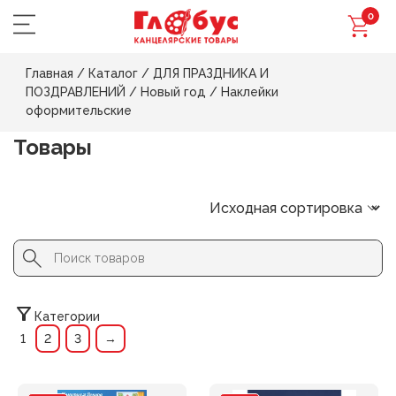
0
Главная
/
Каталог
/
ДЛЯ ПРАЗДНИКА И
ПОЗДРАВЛЕНИЙ
/
Новый год
/
Наклейки
оформительские
Товары
Search Button
Search
for:
Категории
1
2
3
→