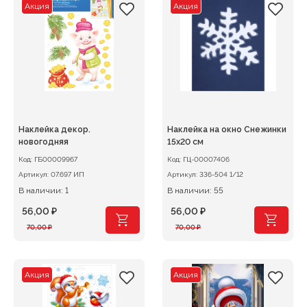
Акция
Акция
Наклейка декор.
Наклейка на окно Снежинки
новогодняя
15x20 см
Код:
ГБ00009967
Код:
ГЦ-00007406
Артикул:
07.697 ИП
Артикул:
336-504 1/12
В наличии: 1
В наличии: 55
56,00
₽
56,00
₽
Первоначальная
Текущая
Первоначальная
Текущая
70,00
₽
70,00
₽
цена
цена:
цена
цена:
составляла
56,00 ₽.
составляла
56,00 ₽.
70,00 ₽.
70,00 ₽.
Акция
Акция