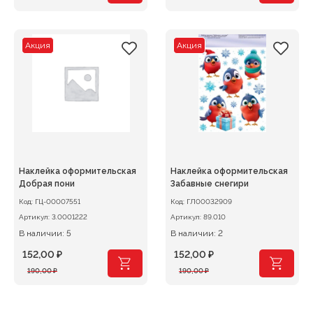
цена
цена:
цена
цена:
составляла
152,00 ₽.
составляла
440,00 ₽.
190,00 ₽.
550,00 ₽.
Акция
Акция
Наклейка оформительская
Наклейка оформительская
Добрая пони
Забавные снегири
Код:
ГЦ-00007551
Код:
ГЛ00032909
Артикул:
3.0001222
Артикул:
89.010
В наличии: 5
В наличии: 2
152,00
₽
152,00
₽
Первоначальная
Текущая
Первоначальная
Текущая
190,00
₽
190,00
₽
цена
цена:
цена
цена:
составляла
152,00 ₽.
составляла
152,00 ₽.