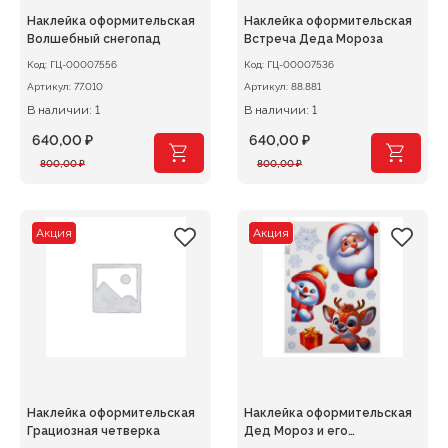
Наклейка оформительская
Наклейка оформительская
Волшебный снегопад
Встреча Деда Мороза
Код:
ГЦ-00007556
Код:
ГЦ-00007536
Артикул:
77.010
Артикул:
88.881
В наличии: 1
В наличии: 1
640,00
₽
640,00
₽
Первоначальная
Текущая
Первоначальная
Текущая
800,00
₽
800,00
₽
цена
цена:
цена
цена:
составляла
640,00 ₽.
составляла
640,00 ₽.
800,00 ₽.
800,00 ₽.
Акция
Акция
Наклейка оформительская
Наклейка оформительская
Грациозная четверка
Дед Мороз и его