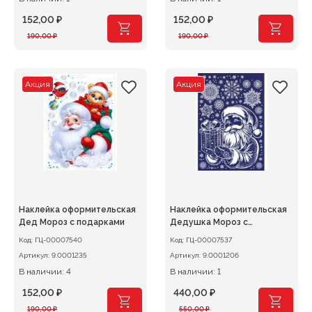
152,00
₽
152,00
₽
Первоначальная
Текущая
Первоначальная
Текущая
190,00
₽
190,00
₽
цена
цена:
цена
цена:
составляла
152,00 ₽.
составляла
152,00 ₽.
190,00 ₽.
190,00 ₽.
Акция
Акция
Наклейка оформительская
Наклейка оформительская
Дед Мороз с подарками
Дедушка Мороз с
подарком
Код:
ГЦ-00007540
Код:
ГЦ-00007537
Артикул:
9.0001235
Артикул:
9.0001206
В наличии: 4
В наличии: 1
152,00
₽
440,00
₽
Первоначальная
Текущая
Первоначальная
Текущая
190,00
₽
550,00
₽