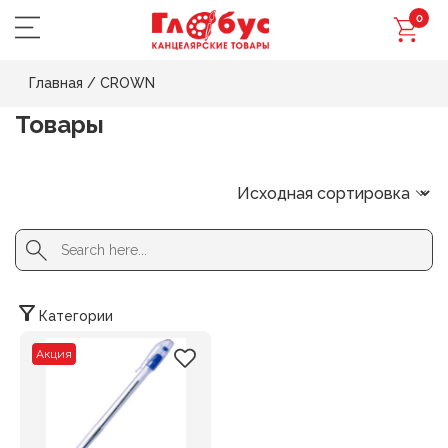
0
Главная
/
CROWN
Товары
Search Button
Search
for:
Категории
Акция