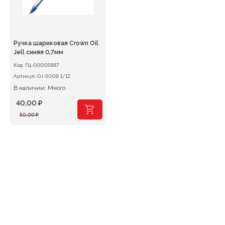
Ручка шариковая Crown Oil
Jell синяя 0,7мм
Код:
ГЦ-00005887
Артикул:
OJ-500B 1/12
В наличии: Много
40,00
₽
Первоначальная
Текущая
50,00
₽
цена
цена:
составляла
40,00 ₽.
50,00 ₽.