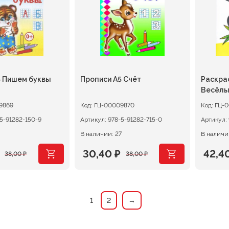
5 Пишем буквы
Прописи А5 Счёт
Раскра
Весёлы
9869
Код:
ГЦ-00009870
Код:
ГЦ-
5-91282-150-9
Артикул:
978-5-91282-715-0
Артикул:
В наличии: 27
В наличии
30,40
₽
42,4
38,00
₽
38,00
₽
ачальная
я
Первоначальная
Текущая
Перв
Теку
цена
цена:
цена
цена:
ляла
составляла
30,40 ₽.
сост
42,40
1
2
→
38,00 ₽.
53,00