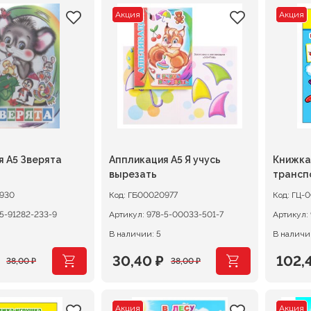
Акция
Акция
я А5 Зверята
Аппликация А5 Я учусь
Книжка
вырезать
трансп
930
Код:
ГБ00020977
Код:
ГЦ-
5-91282-233-9
Артикул:
978-5-00033-501-7
Артикул:
В наличии: 5
В наличи
30,40
₽
102,
38,00
₽
38,00
₽
ачальная
я
Первоначальная
Текущая
Перв
Теку
цена
цена:
цена
цена:
Акция
Акция