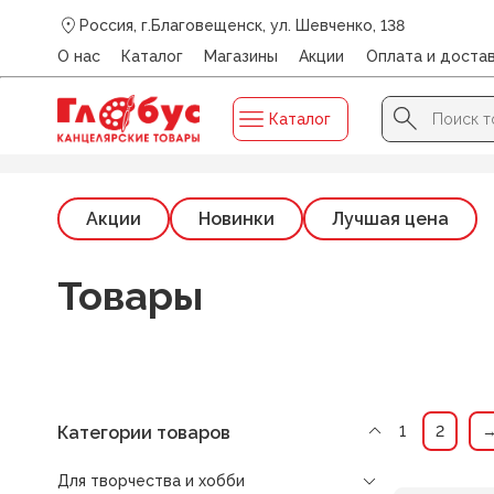
Россия, г.Благовещенск, ул. Шевченко, 138
О нас
Каталог
Магазины
Акции
Оплата и доста
Search Button
Search
Каталог
for:
Главная
/
АлексКнига
Акции
Новинки
Лучшая цена
Товары
Категории товаров
1
2
Для творчества и хобби