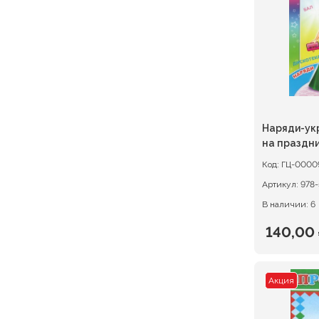
128,00 ₽
Наряди-ук
на праздни
Код:
ГЦ-0000
Артикул:
978-
В наличии: 6
140,00
Первон
Текуща
цена
цена:
Акция
состав
140,00 ₽
175,00 ₽