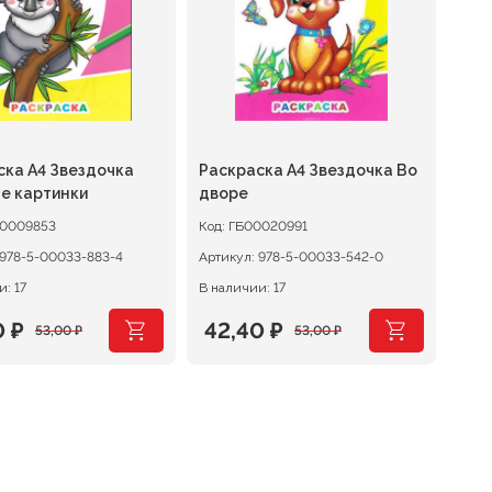
ска А4 Звездочка
Раскраска А4 Звездочка Во
е картинки
дворе
00009853
Код:
ГБ00020991
978-5-00033-883-4
Артикул:
978-5-00033-542-0
: 17
В наличии: 17
0
₽
42,40
₽
53,00
₽
53,00
₽
оначальная
щая
Первоначальная
Текущая
цена
цена:
авляла
 ₽.
составляла
42,40 ₽.
 ₽.
53,00 ₽.