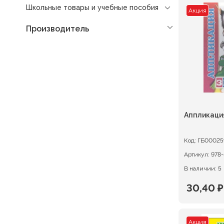
Школьные товары и учебные пособия
Акция
Производитель
Аппликаци
Код:
ГБ00025
Артикул:
978-
В наличии: 5
30,40
₽
Первон
Текуща
цена
цена:
Акция