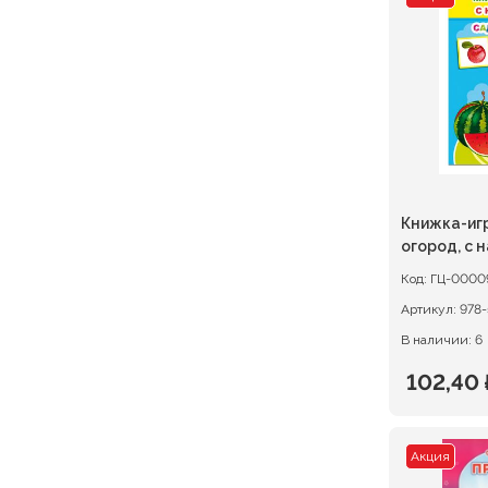
состав
30,40 ₽.
38,00 ₽.
Книжка-иг
огород, с 
Код:
ГЦ-0000
Артикул:
978
В наличии: 6
102,40
Первон
Текуща
цена
цена:
Акция
состав
102,40 ₽