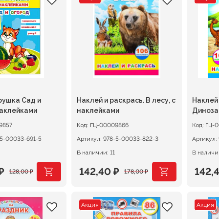
ляла
составляла
30,40 ₽.
сост
102,4
38,00 ₽.
128,0
рушка Сад и
Наклей и раскрась. В лесу, с
Наклей 
наклейками
наклейками
Диноза
9857
Код:
ГЦ-00009866
Код:
ГЦ-
-5-00033-691-5
Артикул:
978-5-00033-822-3
Артикул:
В наличии: 11
В наличии
₽
142,40
₽
142,
128,00
₽
178,00
₽
ачальная
я
Первоначальная
Текущая
Перв
Теку
цена
цена:
цена
цена:
Акция
Акция
ляла
.
составляла
142,40 ₽.
сост
142,4