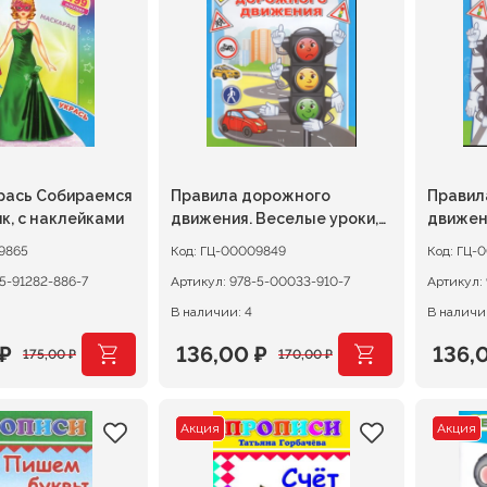
.
178,00 ₽.
178,0
рась Собираемся
Правила дорожного
Правил
к, с наклейками
движения. Веселые уроки,
движен
А4 с наклейками
Веселые
9865
Код:
ГЦ-00009849
Код:
ГЦ-
наклей
5-91282-886-7
Артикул:
978-5-00033-910-7
Артикул:
В наличии: 4
В наличи
₽
136,00
₽
136,
175,00
₽
170,00
₽
ачальная
я
Первоначальная
Текущая
Перв
Теку
цена
цена:
цена
цена:
Акция
Акция
ляла
.
составляла
136,00 ₽.
сост
136,0
.
170,00 ₽.
170,0