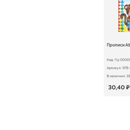
Прописи А
Код:
ГЦ-0000
Артикул:
978-
В наличии: 19
30,40
₽
Первон
Текуща
цена
цена:
состав
30,40 ₽.
38,00 ₽.