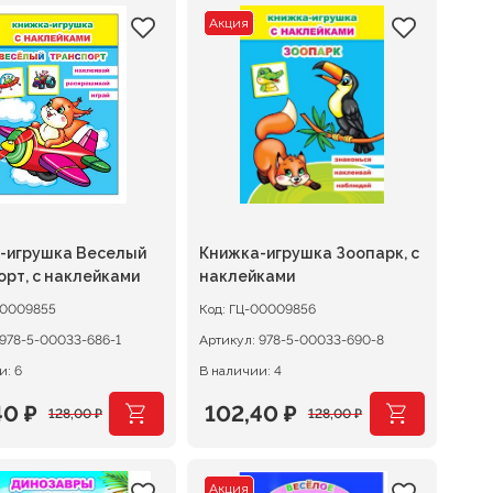
Акция
-игрушка Веселый
Книжка-игрушка Зоопарк, с
орт, с наклейками
наклейками
00009855
Код:
ГЦ-00009856
978-5-00033-686-1
Артикул:
978-5-00033-690-8
и: 6
В наличии: 4
40
₽
102,40
₽
128,00
₽
128,00
₽
оначальная
щая
Первоначальная
Текущая
цена
цена:
Акция