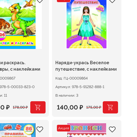
авляла
0 ₽.
составляла
102,40 ₽.
0 ₽.
128,00 ₽.
и раскрась.
Наряди-укрась Веселое
вры, с наклейками
путешествие, с наклейками
00009867
Код:
ГЦ-00009864
978-5-00033-823-0
Артикул:
978-5-91282-888-1
: 11
В наличии: 3
40
₽
140,00
₽
178,00
₽
175,00
₽
оначальная
щая
Первоначальная
Текущая
цена
цена:
Акция
авляла
0 ₽.
составляла
140,00 ₽.