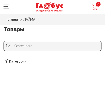
0
Главная
/
ЛАЙМА
Товары
Search Button
Search
for:
Категории