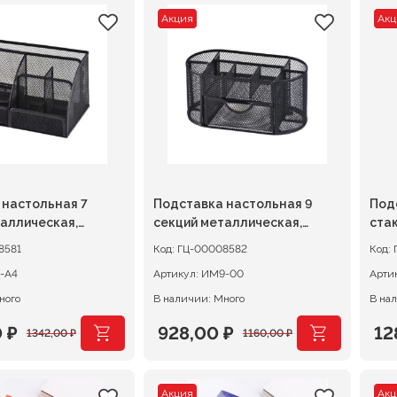
Акция
Акц
 настольная 7
Подставка настольная 9
Под
аллическая,
секций металлическая,
ста
черная, А4
сетчатая, черная,
мет
8581
Код:
ГЦ-00008582
Код:
105х220х110мм
-А4
Артикул:
ИМ9-00
Арти
ного
В наличии: Много
В на
0
₽
928,00
₽
12
1342,00
₽
1160,00
₽
ачальная
я
Первоначальная
Текущая
Пе
Те
цена
цена:
це
це
Акция
Акц