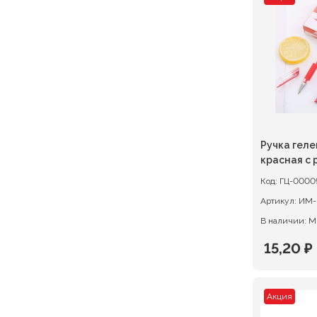
состав
1073,60 
1342,00 
Ручка геле
красная с
Код:
ГЦ-0000
Артикул:
В наличии: М
15,20
₽
Первон
Текуща
цена
цена:
Акция
состав
15,20 ₽.