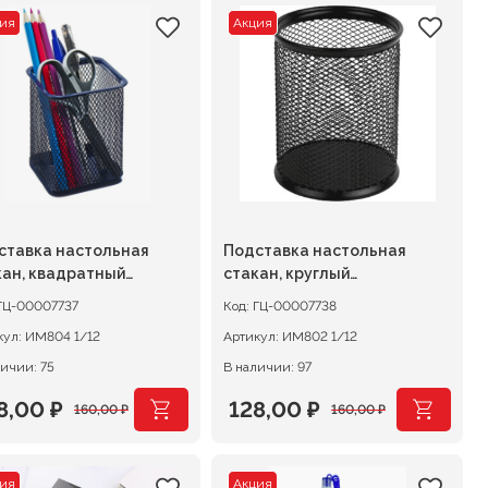
ия
Акция
ставка настольная
Подставка настольная
кан, квадратный
стакан, круглый
аллический черный
металлический черный
ГЦ-00007737
Код:
ГЦ-00007738
кул:
ИМ804 1/12
Артикул:
ИМ802 1/12
личии: 75
В наличии: 97
8,00
₽
128,00
₽
160,00
₽
160,00
₽
рвоначальная
кущая
Первоначальная
Текущая
на
на:
цена
цена:
ия
Акция