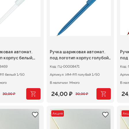
19,00 ₽.
19,
ковая автомат.
Ручка шариковая автомат.
Руч
п корпус белый,
под логотип корпус голубой,
под
синий
стержень синий
кра
8469
Код:
ГЦ-00008471
Код:
ИМ-РЛ белый 1/50
Артикул:
ИМ-РЛ голубой 1/50
Арти
ного
В наличии: Много
В на
24,00
₽
24
30,00
₽
30,00
₽
ачальная
я
Первоначальная
Текущая
Пе
Те
цена
цена:
це
це
Акция
Акц
ляла
составляла
24,00 ₽.
со
24,
30,00 ₽.
30,