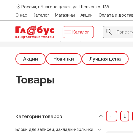
Россия, г.Благовещенск, ул. Шевченко, 138
О нас
Каталог
Магазины
Акции
Оплата и доста
Search Button
Search
Каталог
for:
Главная
/
Импорт-Маркет
/
Страница 3
Акции
Новинки
Лучшая цена
Товары
Категории товаров
←
1
Блоки для записей, закладки-ярлычки