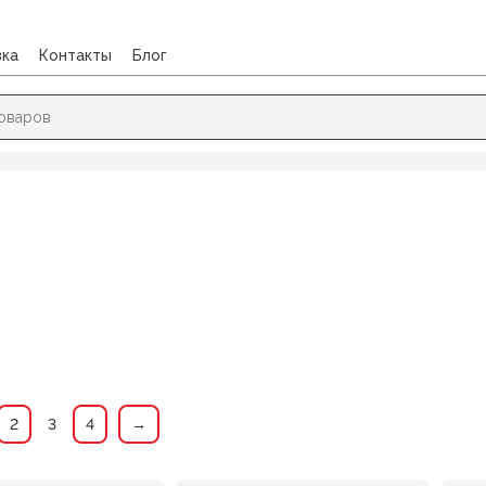
вка
Контакты
Блог
2
3
4
→