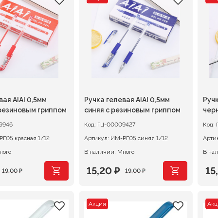
ляла
₽.
составляла
928,00 ₽.
со
128
₽.
1160,00 ₽.
160
вая AIAI 0,5мм
Ручка гелевая AIAI 0,5мм
Ручк
 резиновым гриппом
синяя с резиновым гриппом
чер
гри
9946
Код:
ГЦ-00009427
Код:
ИМ-РГ05 красная 1/12
Артикул:
ИМ-РГ05 синяя 1/12
Арти
ного
В наличии: Много
В на
15,20
₽
15
19,00
₽
19,00
₽
ачальная
я
Первоначальная
Текущая
Пе
Те
цена
цена:
це
це
Акция
Акц
ляла
составляла
15,20 ₽.
со
15,