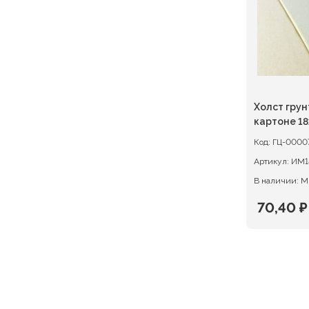
Холст гру
картоне 18х
акриловый 
Код:
ГЦ-0000
Артикул:
ИМ1
В наличии: М
70,40
₽
Первон
Текуща
цена
цена:
состав
70,40 ₽.
88,00 ₽.