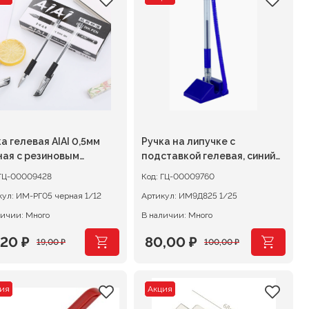
ставляла
,00 ₽.
составляла
128,00 ₽.
,00 ₽.
160,00 ₽.
а гелевая AIAI 0,5мм
Ручка на липучке с
ная с резиновым
подставкой гелевая, синий
ппом
корпус, стержень синий
ГЦ-00009428
Код:
ГЦ-00009760
кул:
ИМ-РГ05 черная 1/12
Артикул:
ИМ9Д825 1/25
личии: Много
В наличии: Много
,20
₽
80,00
₽
19,00
₽
100,00
₽
рвоначальная
кущая
Первоначальная
Текущая
на
на:
цена
цена:
ия
Акция
ставляла
20 ₽.
составляла
80,00 ₽.