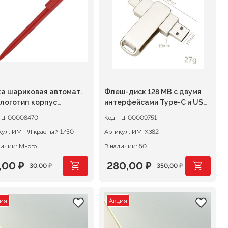
00 ₽.
100,00 ₽.
ка шариковая автомат.
Флеш-диск 128 MB с двумя
 логотип корпус
интерфейсами Type-C и USB
сный, стержень синий
2.0
ГЦ-00008470
Код:
ГЦ-00009751
кул:
ИМ-РЛ красный 1/50
Артикул:
ИМ-ХЗ82
личии: Много
В наличии: 50
,00
₽
280,00
₽
30,00
₽
350,00
₽
рвоначальная
кущая
Первоначальная
Текущая
на
на:
цена
цена:
ия
Акция
ставляла
00 ₽.
составляла
280,00 ₽.
00 ₽.
350,00 ₽.