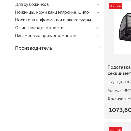
Для художников
Акция
Ножницы, ножи канцелярские, шило
Носители информации и аксессуары
Офис. принадлежности
Письменные принадлежности
Производитель
Подставка
секций мет
сетчатая, 
Код:
ГЦ-0000
Артикул:
ИМ7
В наличии: М
1073,6
Первон
Текуща
цена
цена:
Акция